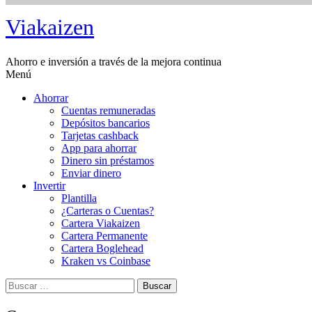
Saltar
Viakaizen
al
contenido
Ahorro e inversión a través de la mejora continua
Menú
Ahorrar
Cuentas remuneradas
Depósitos bancarios
Tarjetas cashback
App para ahorrar
Dinero sin préstamos
Enviar dinero
Invertir
Plantilla
¿Carteras o Cuentas?
Cartera Viakaizen
Cartera Permanente
Cartera Boglehead
Kraken vs Coinbase
Buscar: