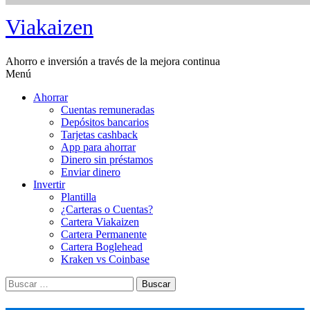
Saltar
Viakaizen
al
contenido
Ahorro e inversión a través de la mejora continua
Menú
Ahorrar
Cuentas remuneradas
Depósitos bancarios
Tarjetas cashback
App para ahorrar
Dinero sin préstamos
Enviar dinero
Invertir
Plantilla
¿Carteras o Cuentas?
Cartera Viakaizen
Cartera Permanente
Cartera Boglehead
Kraken vs Coinbase
Buscar: