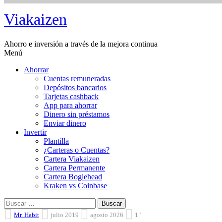
Saltar
Viakaizen
al
contenido
Ahorro e inversión a través de la mejora continua
Menú
Ahorrar
Cuentas remuneradas
Depósitos bancarios
Tarjetas cashback
App para ahorrar
Dinero sin préstamos
Enviar dinero
Invertir
Plantilla
¿Carteras o Cuentas?
Cartera Viakaizen
Cartera Permanente
Cartera Boglehead
Kraken vs Coinbase
Buscar:
Mr. Habit
julio 2019
agosto 2026
1 '