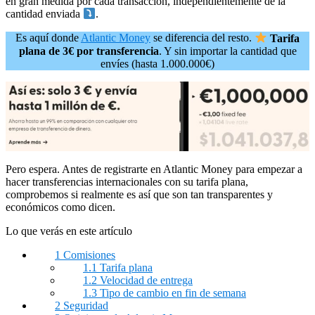
en gran medida por cada transacción, independientemente de la
cantidad enviada
.
Es aquí donde
Atlantic Money
se diferencia del resto.
Tarifa
plana de 3€ por transferencia
. Y sin importar la cantidad que
envíes (hasta 1.000.000€)
Pero espera. Antes de registrarte en Atlantic Money para empezar a
hacer transferencias internacionales con su tarifa plana,
comprobemos si realmente es así que son tan transparentes y
económicos como dicen.
Lo que verás en este artículo
1
Comisiones
1.1
Tarifa plana
1.2
Velocidad de entrega
1.3
Tipo de cambio en fin de semana
2
Seguridad