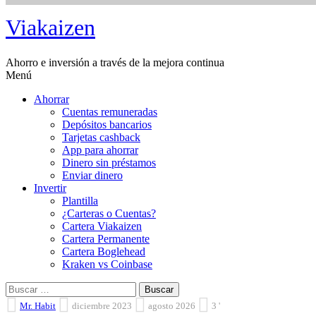
Saltar
Viakaizen
al
contenido
Ahorro e inversión a través de la mejora continua
Menú
Ahorrar
Cuentas remuneradas
Depósitos bancarios
Tarjetas cashback
App para ahorrar
Dinero sin préstamos
Enviar dinero
Invertir
Plantilla
¿Carteras o Cuentas?
Cartera Viakaizen
Cartera Permanente
Cartera Boglehead
Kraken vs Coinbase
Buscar:
Mr. Habit
diciembre 2023
agosto 2026
3 '