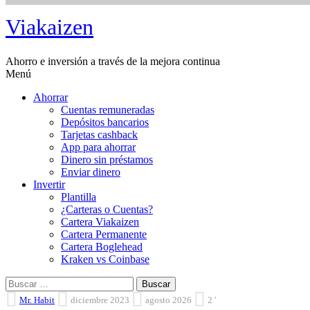
Saltar
Viakaizen
al
contenido
Ahorro e inversión a través de la mejora continua
Menú
Ahorrar
Cuentas remuneradas
Depósitos bancarios
Tarjetas cashback
App para ahorrar
Dinero sin préstamos
Enviar dinero
Invertir
Plantilla
¿Carteras o Cuentas?
Cartera Viakaizen
Cartera Permanente
Cartera Boglehead
Kraken vs Coinbase
Buscar:
Mr. Habit
diciembre 2023
agosto 2026
2 '