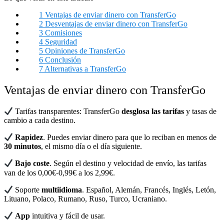
1
Ventajas de enviar dinero con TransferGo
2
Desventajas de enviar dinero con TransferGo
3
Comisiones
4
Seguridad
5
Opiniones de TransferGo
6
Conclusión
7
Alternativas a TransferGo
Ventajas de enviar dinero con TransferGo
Tarifas transparentes: TransferGo
desglosa las tarifas
y tasas de
cambio a cada destino.
Rapidez
. Puedes enviar dinero para que lo reciban en menos de
30 minutos
, el mismo día o el día siguiente.
Bajo coste
. Según el destino y velocidad de envío, las tarifas
van de los 0,00€-0,99€ a los 2,99€.
Soporte
multiidioma
. Español, Alemán, Francés, Inglés, Letón,
Lituano, Polaco, Rumano, Ruso, Turco, Ucraniano.
App
intuitiva y fácil de usar.