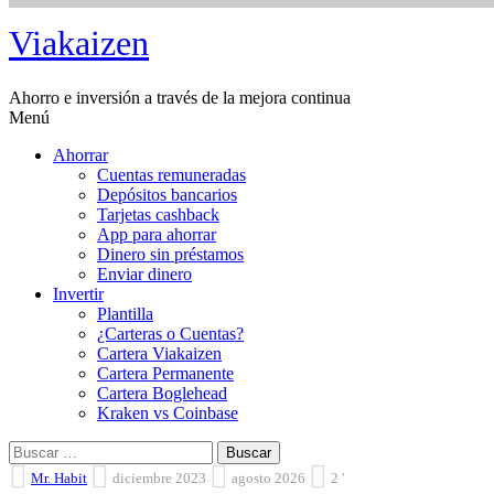
Saltar
Viakaizen
al
contenido
Ahorro e inversión a través de la mejora continua
Menú
Ahorrar
Cuentas remuneradas
Depósitos bancarios
Tarjetas cashback
App para ahorrar
Dinero sin préstamos
Enviar dinero
Invertir
Plantilla
¿Carteras o Cuentas?
Cartera Viakaizen
Cartera Permanente
Cartera Boglehead
Kraken vs Coinbase
Buscar:
Mr. Habit
diciembre 2023
agosto 2026
2 '