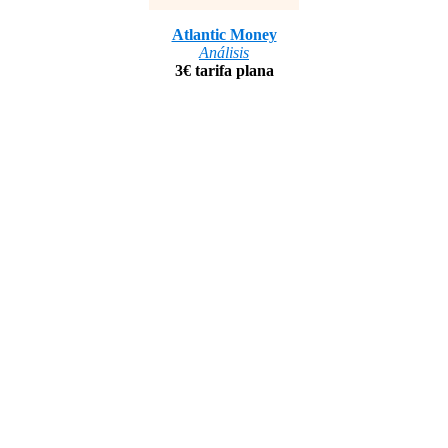
Atlantic Money
Análisis
3€ tarifa plana