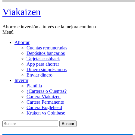
Saltar
Viakaizen
al
contenido
Ahorro e inversión a través de la mejora continua
Menú
Ahorrar
Cuentas remuneradas
Depósitos bancarios
Tarjetas cashback
App para ahorrar
Dinero sin préstamos
Enviar dinero
Invertir
Plantilla
¿Carteras o Cuentas?
Cartera Viakaizen
Cartera Permanente
Cartera Boglehead
Kraken vs Coinbase
Buscar: