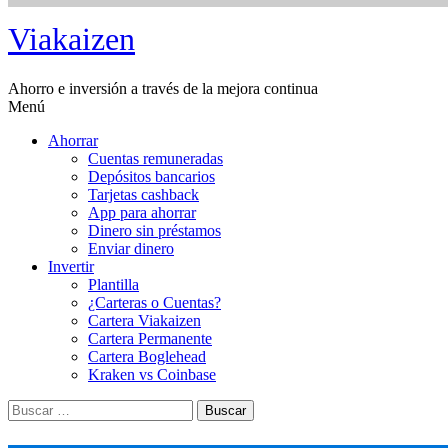
Saltar
Viakaizen
al
contenido
Ahorro e inversión a través de la mejora continua
Menú
Ahorrar
Cuentas remuneradas
Depósitos bancarios
Tarjetas cashback
App para ahorrar
Dinero sin préstamos
Enviar dinero
Invertir
Plantilla
¿Carteras o Cuentas?
Cartera Viakaizen
Cartera Permanente
Cartera Boglehead
Kraken vs Coinbase
Buscar: