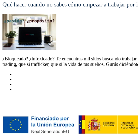
Qué hacer cuando no sabes cómo empezar a trabajar por i
¿Bloqueado? ¿Infoxicado? Te encuentras mil sitios buscando trabajar 
trading, que si trafficker, que si la vida de tus sueños. Gurús diciénd